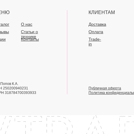
ЕНЮ
КЛИЕНТАМ
талог
О нас
Доставка
зывы
Статьи о
Оплата
технике
ции
Контакты
Trade-
in
Попов К.А.
Н 250200940231
Публичная оферта
РН 318784700393933
Политика конфиденциаль