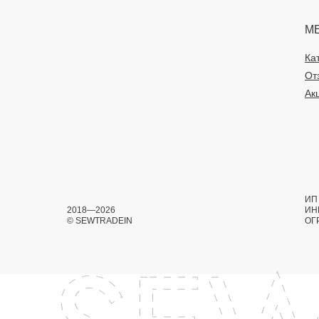
М
Ка
От
Ак
ИП 
2018—2026
ИН
© SEWTRADEIN
ОГ