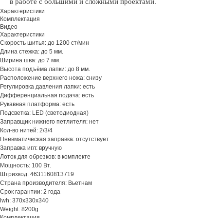
в работе с большими и сложными проектами.
Характеристики
Комплектация
Видео
Характеристики
Скорость шитья: до 1200 ст/мин
Длина стежка: до 5 мм.
Ширина шва: до 7 мм.
Высота подъёма лапки: до 8 мм.
Расположение верхнего ножа: снизу
Регулировка давления лапки: есть
Дифференциальная подача: есть
Рукавная платформа: есть
Подсветка: LED (светодиодная)
Заправщик нижнего петлителя: нет
Кол-во нитей: 2/3/4
Пневматическая заправка: отсутствует
Заправка игл: вручную
Лоток для обрезков: в комплекте
Мощность: 100 Вт.
Штрихкод: 4631160813719
Страна производителя: Вьетнам
Срок гарантии: 2 года
lwh: 370x330x340
Weight: 8200g
Комплектация