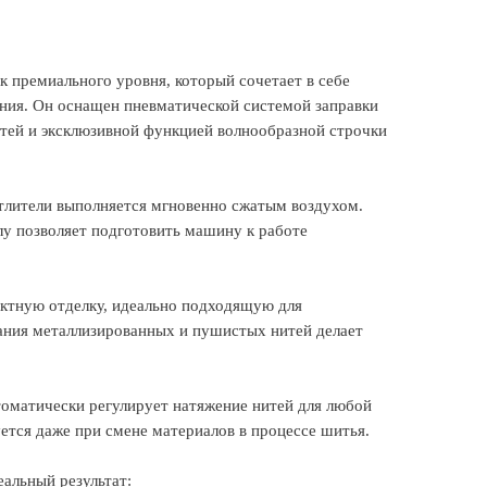
к премиального уровня, который сочетает в себе
ания. Он оснащен пневматической системой заправки
итей и эксклюзивной функцией волнообразной строчки
етлители выполняется мгновенно сжатым воздухом.
глу позволяет подготовить машину к работе
ектную отделку, идеально подходящую для
ания металлизированных и пушистых нитей делает
втоматически регулирует натяжение нитей для любой
уется даже при смене материалов в процессе шитья.
еальный результат: