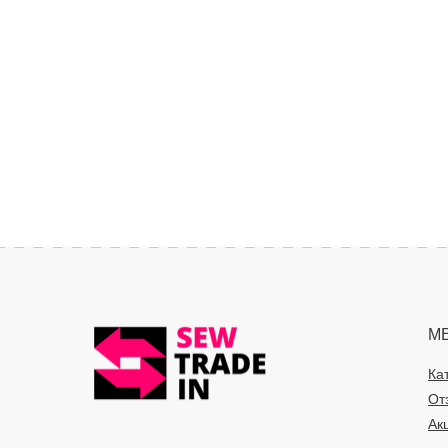
М
Ка
От
Ак