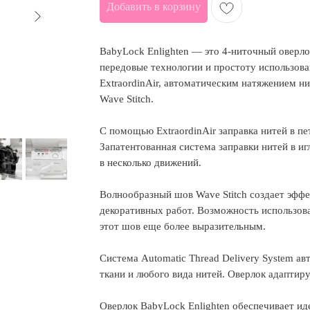
Добавить в корзину
BabyLock Enlighten — это 4-ниточный оверло
передовые технологии и простоту использов
ExtraordinAir, автоматическим натяжением н
Wave Stitch.
С помощью ExtraordinAir заправка нитей в п
Запатентованная система заправки нитей в и
в несколько движений.
Волнообразный шов Wave Stitch создает эфф
декоративных работ. Возможность использов
этот шов еще более выразительным.
Система Automatic Thread Delivery System а
ткани и любого вида нитей. Оверлок адаптир
Оверлок BabyLock Enlighten обеспечивает ид