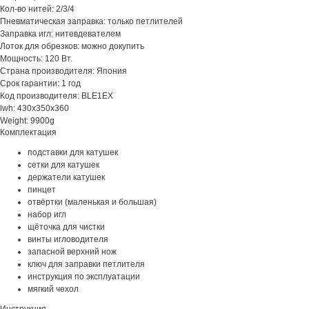
Кол-во нитей: 2/3/4
Пневматическая заправка: только петлителей
Заправка игл: нитевдевателем
Лоток для обрезков: можно докупить
Мощность: 120 Вт.
Страна производителя: Япония
Срок гарантии: 1 год
Код производителя: BLE1EX
lwh: 430x350x360
Weight: 9900g
Комплектация
подставки для катушек
сетки для катушек
держатели катушек
пинцет
отвёртки (маленькая и большая)
набор игл
щёточка для чистки
винты игловодителя
запасной верхний нож
ключ для заправки петлителя
инструкция по эксплуатации
мягкий чехол