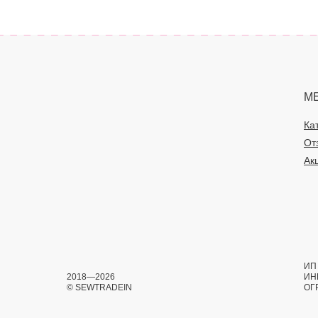
М
Ка
От
Ак
ИП 
2018—2026
ИН
© SEWTRADEIN
ОГ