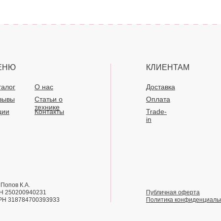
ЕНЮ
КЛИЕНТАМ
талог
О нас
Доставка
зывы
Статьи о
Оплата
технике
ции
Контакты
Trade-
in
Попов К.А.
Н 250200940231
Публичная оферта
РН 318784700393933
Политика конфиденциаль