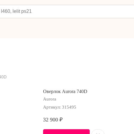
40D
Оверлок Aurora 740D
Aurora
Артикул:
315495
32 900
₽