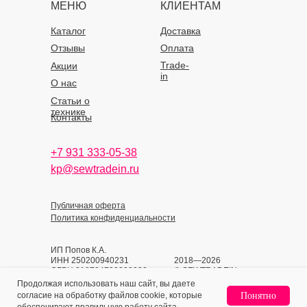
МЕНЮ
КЛИЕНТАМ
Каталог
Доставка
Отзывы
Оплата
Trade-
Акции
in
О нас
Статьи о
технике
Контакты
+7 931 333-05-38
kp@sewtradein.ru
Публичная оферта
Политика конфиденциальности
ИП Попов К.А.
ИНН 250200940231
2018—2026
ОГРН 318784700393933
© SEWTRADEIN
Продолжая использовать наш сайт, вы даете
согласие на обработку файлов cookie, которые
Понятно
Home
Catalog
Sign In
Favorites
Cart