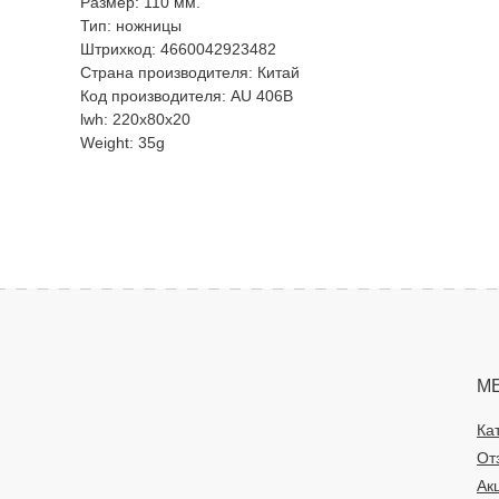
Размер: 110 мм.
Тип: ножницы
Штрихкод: 4660042923482
Страна производителя: Китай
Код производителя: AU 406В
lwh: 220x80x20
Weight: 35g
М
Ка
От
Ак