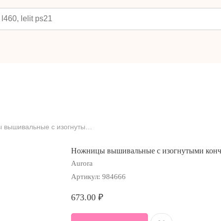
Ножницы вышивальные с изогнутыми кончиками Aurora AU 406В, 11 см.
Ножницы вышивальные с изогнутыми кончи
Aurora
Артикул:
984666
673.00
₽