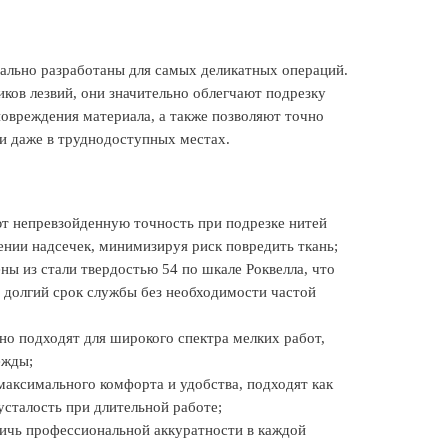
ально разработаны для самых деликатных операций.
ков лезвий, они значительно облегчают подрезку
повреждения материала, а также позволяют точно
и даже в труднодоступных местах.
ют непревзойденную точность при подрезке нитей
ении надсечек, минимизируя риск повредить ткань;
ы из стали твердостью 54 по шкале Роквелла, что
 долгий срок службы без необходимости частой
но подходят для широкого спектра мелких работ,
ежды;
максимального комфорта и удобства, подходят как
усталость при длительной работе;
тичь профессиональной аккуратности в каждой