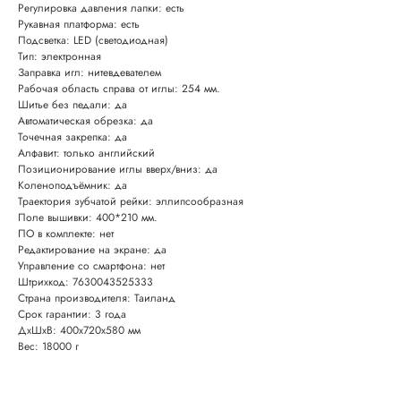
Регулировка давления лапки: есть
Рукавная платформа: есть
Подсветка: LED (светодиодная)
Тип: электронная
Заправка игл: нитевдевателем
Рабочая область справа от иглы: 254 мм.
Шитье без педали: да
Автоматическая обрезка: да
Точечная закрепка: да
Алфавит: только английский
Позиционирование иглы вверх/вниз: да
Коленоподъёмник: да
Траектория зубчатой рейки: эллипсообразная
Поле вышивки: 400*210 мм.
ПО в комплекте: нет
Редактирование на экране: да
Управление со смартфона: нет
Штрихкод: 7630043525333
Страна производителя: Таиланд
Срок гарантии: 3 года
ДxШxВ: 400x720x580 мм
Вес: 18000 г