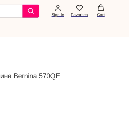
Sign In
Favorites
Cart
на Bernina 570QE