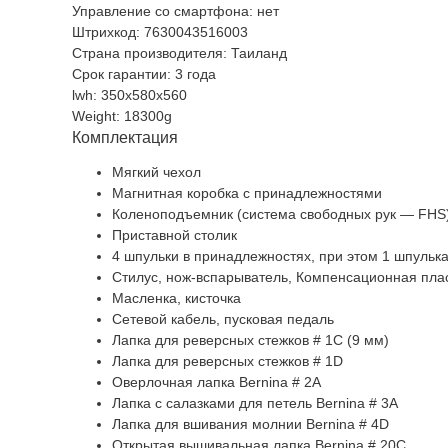
Управление со смартфона: нет
Штрихкод: 7630043516003
Страна производителя: Таиланд
Срок гарантии: 3 года
lwh: 350x580x560
Weight: 18300g
Комплектация
Мягкий чехол
Магнитная коробка с принадлежностями
Коленоподъемник (система свободных рук — FHS
Приставной столик
4 шпульки в принадлежностях, при этом 1 шпульк
Стилус, нож-вспарыватель, Компенсационная пла
Масленка, кисточка
Сетевой кабель, пусковая педаль
Лапка для реверсных стежков # 1C (9 мм)
Лапка для реверсных стежков # 1D
Oверлочная лапка Bernina # 2A
Лапка с салазками для петель Bernina # 3A
Лапка для вшивания молнии Bernina # 4D
Открытая вышивальная лапка Bernina # 20C