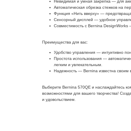
Невидимая и умная закрепка — для акк
Автоматическая обрезка стежков на пе
Функция «Нить вверху» — предотвраща
Сенсорный дисплей — удобное управле
Совместимость с Bernina DesignWorks 
Преимущества для вас:
Удобство управления — интуитивно по
Простота использования — автоматиче
легким и увлекательным.
Надежность — Bernina известна своим 
Выберите Bernina 570QE и наслаждайтесь к
возможностями для вашего творчества! Созда
и удовольствием.