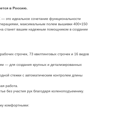
ется в Россию.
 — это идеальное сочетание функциональности
операциями, максимальным полем вышивки 400×150
она станет вашим надежным помощником в создании
абочих строчек, 73 квилтинговых строчек и 16 видов
м — для создания крупных и детализированных
одной стежки с автоматическим контролем длины
ная работа.
ье без участия рук благодаря коленоподъемнику.
вку комфортными: