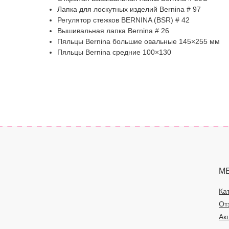
Лапка для лоскутных изделий Bernina # 97
Регулятор стежков BERNINA (BSR) # 42
Вышивальная лапка Bernina # 26
Пяльцы Bernina большие овальные 145×255 мм
Пяльцы Bernina средние 100×130
М
Ка
От
Ак