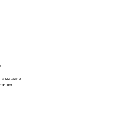
)
а в машине
стинка