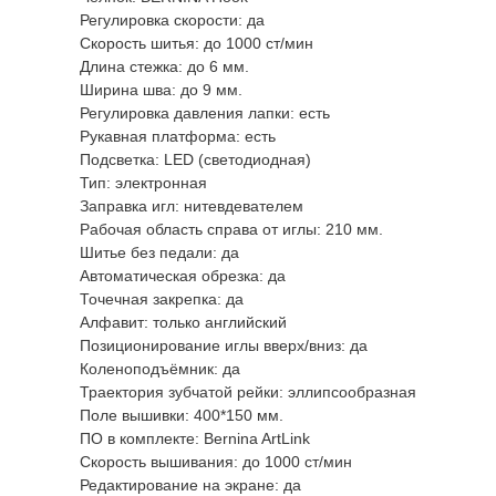
Регулировка скорости: да
Скорость шитья: до 1000 ст/мин
Длина стежка: до 6 мм.
Ширина шва: до 9 мм.
Регулировка давления лапки: есть
Рукавная платформа: есть
Подсветка: LED (светодиодная)
Тип: электронная
Заправка игл: нитевдевателем
Рабочая область справа от иглы: 210 мм.
Шитье без педали: да
Автоматическая обрезка: да
Точечная закрепка: да
Алфавит: только английский
Позиционирование иглы вверх/вниз: да
Коленоподъёмник: да
Траектория зубчатой рейки: эллипсообразная
Поле вышивки: 400*150 мм.
ПО в комплекте: Bernina ArtLink
Скорость вышивания: до 1000 ст/мин
Редактирование на экране: да