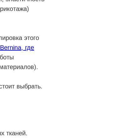
трикотажа)
лировка этого
ernina, где
аботы
материалов).
стоит выбрать.
х тканей.