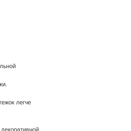
ельной
ки.
тежок легче
 декоративной