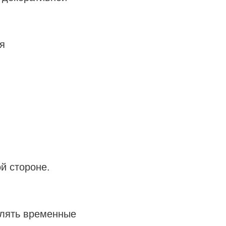
я
й стороне.
алять временные