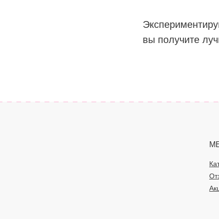
Экспериментируй
вы получите луч
М
Ка
От
Ак