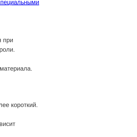
специальными
я при
роли.
 материала.
лее короткий.
висит