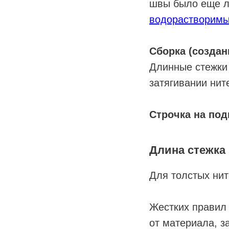
швы было еще л
водорастворимы
Сборка (создан
Длинные стежки 
затягивании нит
Строчка на по
Длина стежка 
Для толстых нит
Жестких правил 
от материала, з