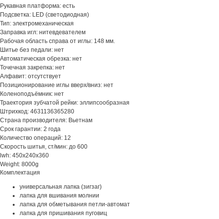
Рукавная платформа: есть
Подсветка: LED (светодиодная)
Тип: электромеханическая
Заправка игл: нитевдевателем
Рабочая область справа от иглы: 148 мм.
Шитье без педали: нет
Автоматическая обрезка: нет
Точечная закрепка: нет
Алфавит: отсутствует
Позиционирование иглы вверх/вниз: нет
Коленоподъёмник: нет
Траектория зубчатой рейки: эллипсообразная
Штрихкод: 4631136365280
Страна производителя: Вьетнам
Срок гарантии: 2 года
Количество операций: 12
Скорость шитья, ст/мин: до 600
lwh: 450x240x360
Weight: 8000g
Комплектация
универсальная лапка (зигзаг)
лапка для вшивания молнии
лапка для обметывания петли-автомат
лапка для пришивания пуговиц