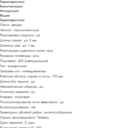
Характеристики
Комплектация
Инструкция
Видео
Характеристики
Петля: автомат
Челнок: горизонтальный
Регулировка скорости: да
Длина стежка: до 5 мм.
Ширина шва: до 7 мм.
Регулировка давления лапки: есть
Рукавная платформа: есть
Подсветка: LED (светодиодная)
Тип: электронная
Заправка игл: нитевдевателем
Рабочая область справа от иглы: 170 мм.
Шитье без педали: да
Автоматическая обрезка: да
Точечная закрепка: да
Алфавит: отсутствует
Позиционирование иглы вверх/вниз: да
Коленоподъёмник: нет
Траектория зубчатой рейки: эллипсообразная
Страна производителя: Тайвань
Срок гарантии: 2 года
Количество операций: 100