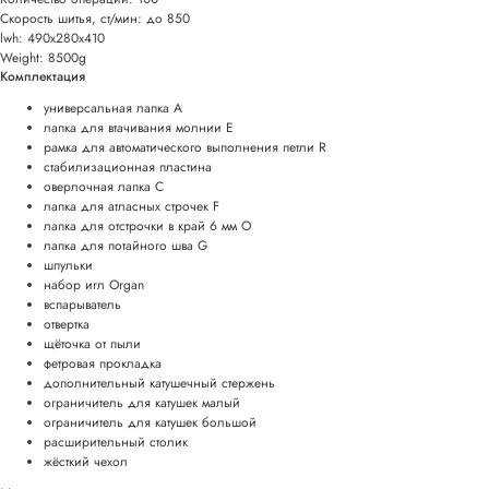
Скорость шитья, ст/мин: до 850
lwh: 490x280x410
Weight: 8500g
Комплектация
универсальная лапка A
лапка для втачивания молнии Е
рамка для автоматического выполнения петли R
стабилизационная пластина
оверлочная лапка С
лапка для атласных строчек F
лапка для отстрочки в край 6 мм O
лапка для потайного шва G
шпульки
набор игл Organ
вспарыватель
отвертка
щёточка от пыли
фетровая прокладка
дополнительный катушечный стержень
ограничитель для катушек малый
ограничитель для катушек большой
расширительный столик
жёсткий чехол