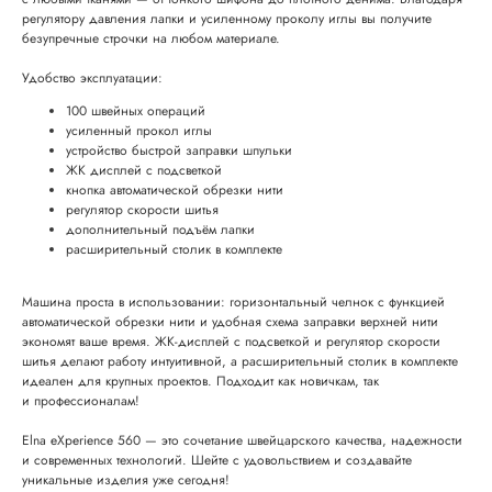
регулятору давления лапки и усиленному проколу иглы вы получите
безупречные строчки на любом материале.
Удобство эксплуатации:
100 швейных операций
усиленный прокол иглы
устройство быстрой заправки шпульки
ЖК дисплей с подсветкой
кнопка автоматической обрезки нити
регулятор скорости шитья
дополнительный подъём лапки
расширительный столик в комплекте
Машина проста в использовании: горизонтальный челнок с функцией
автоматической обрезки нити и удобная схема заправки верхней нити
экономят ваше время. ЖК-дисплей с подсветкой и регулятор скорости
шитья делают работу интуитивной, а расширительный столик в комплекте
идеален для крупных проектов. Подходит как новичкам, так
и профессионалам!
Elna eXperience 560 — это сочетание швейцарского качества, надежности
и современных технологий. Шейте с удовольствием и создавайте
уникальные изделия уже сегодня!