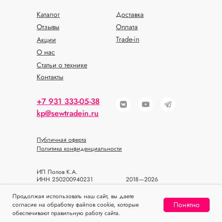
Каталог
Доставка
Отзывы
Оплата
Trade-in
Акции
О нас
Статьи о технике
Контакты
+7 931 333-05-38
kp@sewtradein.ru
Публичная оферта
Политика конфиденциальности
ИП Попов К.А.
ИНН 250200940231
2018—2026
ОГРН 318784700393933
© SEWTRADEIN
Продолжая использовать наш сайт, вы даете
Понятно
согласие на обработку файлов cookie, которые
Home
Catalog
Sign In
Favorites
Cart
обеспечивают правильную работу сайта.