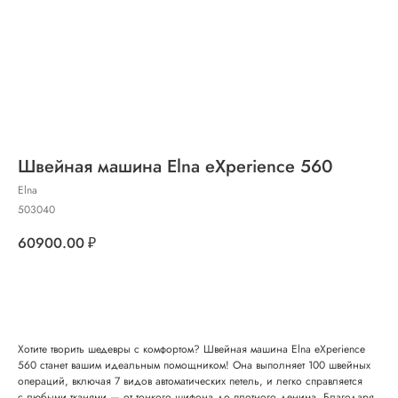
Швейная машина Elna eXperience 560
Elna
503040
60900.00
₽
Добавить в корзину
Хотите творить шедевры с комфортом? Швейная машина Elna eXperience
560 станет вашим идеальным помощником! Она выполняет 100 швейных
операций, включая 7 видов автоматических петель, и легко справляется
с любыми тканями — от тонкого шифона до плотного денима. Благодаря