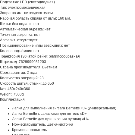
Подсветка: LED (светодиодная)
Тип: электромеханическая
Заправка игл: нитевдевателем
Рабочая область справа от иглы: 160 мм.
Шитье без педали: нет
Автоматическая обрезка: нет
Точечная закрепка: нет
Алфавит: отсутствует
Позиционирование иглы вверх/вниз: нет
Коленоподъёмник: нет
Траектория зубчатой рейки: эллипсообразная
Штрихкод: 7629999031203
Страна производителя: Вьетнам
Срок гарантии: 2 года
Количество операций: 23
Скорость шитья, ст/мин: до 650
lwh: 460x240x360
Weight: 7500g
Комплектация
Лапка для выполнения зигзага Bernette «J» (универсальная)
Лапка Bernette с салазками для петель «D»
Лапка Bernette для пришивания пуговиц «H»
Нож-вспарыватель, щётка-кисточка
Кромконаправитель