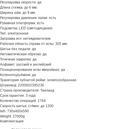
Регулировка скорости: да
Длина стежка: до 6 мм.
Ширина шва: до 9 мм.
Регулировка давления лапки: есть
Рукавная платформа: есть
Подсветка: LED (светодиодная)
Тип: электронная
Заправка игл: нитевдевателем
Рабочая область справа от иглы: 305 мм.
Шитье без педали: да
Автоматическая обрезка: да
Точечная закрепка: да
Алфавит: русский и английский
Позиционирование иглы вверх/вниз: да
Коленоподъёмник: да
Траектория зубчатой рейки: эллипсообразная
Штрихкод: 2200002395236
Страна производителя: Таиланд
Срок гарантии: 3 года
Количество операций: 1764
Скорость шитья, ст/мин: до 1200
lwh: 730x400x590
Weight: 27000g
Комплектация