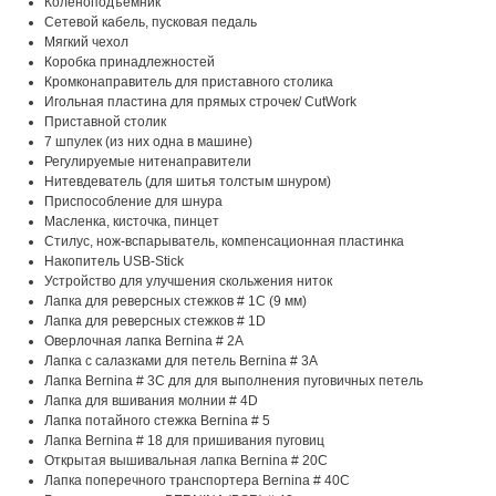
Коленоподъемник
Сетевой кабель, пусковая педаль
Мягкий чехол
Коробка принадлежностей
Кромконаправитель для приставного столика
Игольная пластина для прямых строчек/ CutWork
Приставной столик
7 шпулек (из них одна в машине)
Регулируемые нитенаправители
Нитевдеватель (для шитья толстым шнуром)
Приспособление для шнура
Масленка, кисточка, пинцет
Стилус, нож-вспарыватель, компенсационная пластинка
Накопитель USB-Stick
Устройство для улучшения скольжения ниток
Лапка для реверсных стежков # 1C (9 мм)
Лапка для реверсных стежков # 1D
Oверлочная лапка Bernina # 2A
Лапка с салазками для петель Bernina # 3A
Лапка Bernina # 3C для для выполнения пуговичных петель
Лапка для вшивания молнии # 4D
Лапка потайного стежка Bernina # 5
Лапка Bernina # 18 для пришивания пуговиц
Открытая вышивальная лапка Bernina # 20C
Лапка поперечного транспортера Bernina # 40C