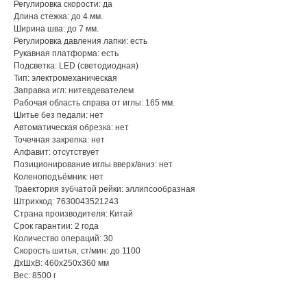
Регулировка скорости: да
Длина стежка: до 4 мм.
Ширина шва: до 7 мм.
Регулировка давления лапки: есть
Рукавная платформа: есть
Подсветка: LED (светодиодная)
Тип: электромеханическая
Заправка игл: нитевдевателем
Рабочая область справа от иглы: 165 мм.
Шитье без педали: нет
Автоматическая обрезка: нет
Точечная закрепка: нет
Алфавит: отсутствует
Позиционирование иглы вверх/вниз: нет
Коленоподъёмник: нет
Траектория зубчатой рейки: эллипсообразная
Штрихкод: 7630043521243
Страна производителя: Китай
Срок гарантии: 2 года
Количество операций: 30
Скорость шитья, ст/мин: до 1100
ДxШxВ: 460x250x360 мм
Вес: 8500 г