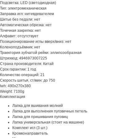
Подсветка: LED (светодиодная)
Тип: электромеханическая
Заправка игл: нитевдевателем
Шитье без педали: нет
Автоматическая обрезка: нет
Точечная закрепка: нет
Алфавит: отсутствует
Позиционирование иглы вверх/вниз: нет
Коленоподъёмник: нет
Траектория зубчатой рейки: эллипсообразная
Штрихкод: 4946973007225
Страна производителя: Китай
Срок гарантии: 1 год
Количество операций: 21
Скорость шитья, ст/мин: до 750
lwh: 490x270x380
Weight: 7100g
Комплектация
Лапка для вшивания молний
Лапка для выполнения пуговичных петель
Лапка для пришивания пуговиц
Лапка универсальная (стоит на машине)
Комплект игл (3 шт.)
Кромконаправитель