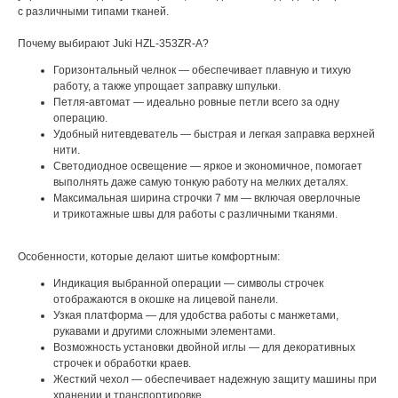
с различными типами тканей.
Почему выбирают Juki HZL-353ZR-A?
Горизонтальный челнок — обеспечивает плавную и тихую
работу, а также упрощает заправку шпульки.
Петля-автомат — идеально ровные петли всего за одну
операцию.
Удобный нитевдеватель — быстрая и легкая заправка верхней
нити.
Светодиодное освещение — яркое и экономичное, помогает
выполнять даже самую тонкую работу на мелких деталях.
Максимальная ширина строчки 7 мм — включая оверлочные
и трикотажные швы для работы с различными тканями.
Особенности, которые делают шитье комфортным:
Индикация выбранной операции — символы строчек
отображаются в окошке на лицевой панели.
Узкая платформа — для удобства работы с манжетами,
рукавами и другими сложными элементами.
Возможность установки двойной иглы — для декоративных
строчек и обработки краев.
Жесткий чехол — обеспечивает надежную защиту машины при
хранении и транспортировке.