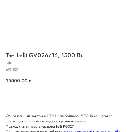
Тэн Lelit GV026/16, 1500 Вт.
Lelit
608407
15500.00
₽
Добавить в корзину
Оригинальный погружной ТЭН для бойлера. У ТЭНа есть резьба,
с помощью, которой он надёжно устанавливается.
Подходит для парогенератора
Lelit PG027.
При установке может понадобиться
тефлоновая прокладка под тэн Lelit