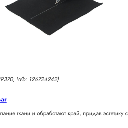
929370, Wb: 126724242)
аг
пание ткани и обработают край, придав эстетику 