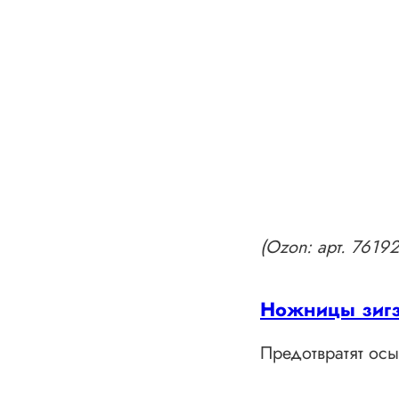
(Ozon: арт. 761
Ножницы зигз
Предотвратят осы