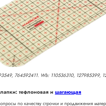
993549, 764592411. Wb: 110536310, 127985399, 1
лапки: тефлоновая и
шагающая
вопросы по качеству строчки и продвижения мате