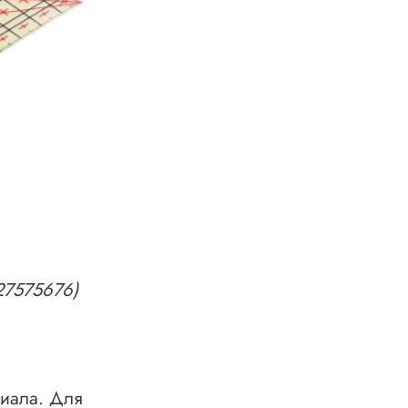
27575676)
риала. Для