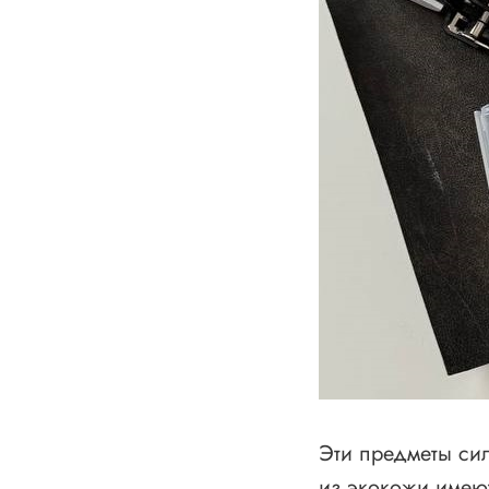
Эти предметы си
из экокожи имеют