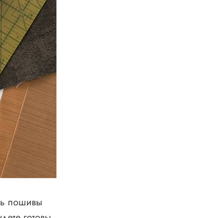
дь пошивы
дете готовы