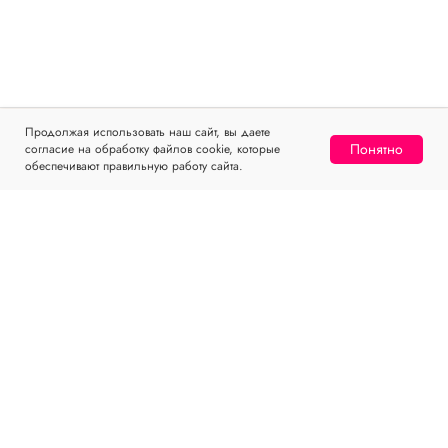
Продолжая использовать наш сайт, вы даете
Понятно
согласие на обработку файлов cookie, которые
Home
Catalog
Sign In
Favorites
Cart
обеспечивают правильную работу сайта.