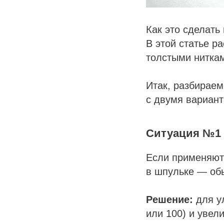
Как это сделать
В этой статье р
толстыми нитка
Итак, разбираем
с двумя вариан
Ситуация №1
Если применяютс
в шпульке — об
Решение:
для у
или 100) и увел