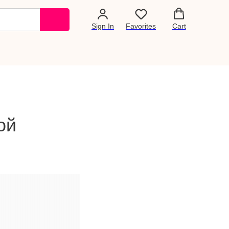
Sign In
Favorites
Cart
ой