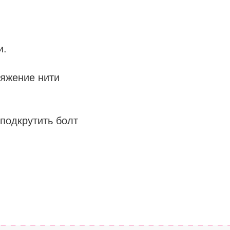
и.
тяжение нити
 подкрутить болт