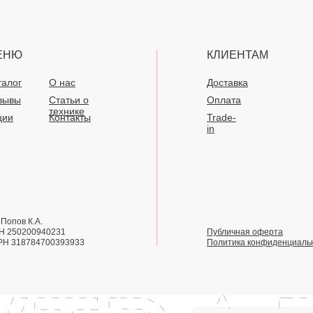
ЕНЮ
КЛИЕНТАМ
талог
О нас
Доставка
зывы
Статьи о
Оплата
технике
ции
Контакты
Trade-
in
Попов К.А.
Н 250200940231
Публичная оферта
РН 318784700393933
Политика конфиденциаль