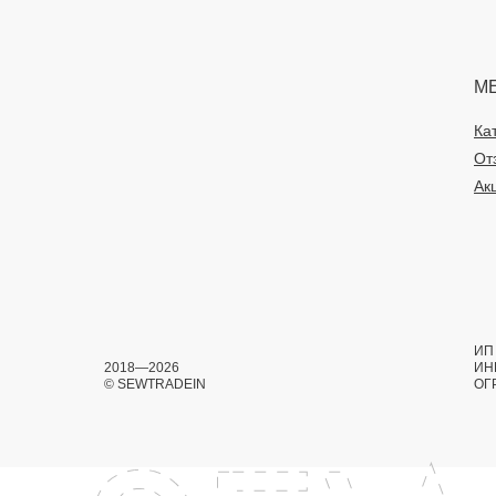
М
Ка
От
Ак
ИП 
2018—2026
ИН
© SEWTRADEIN
ОГ