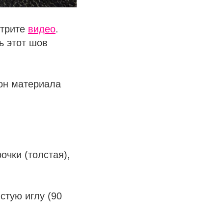
отрите
видео
.
ь этот шов
рон материала
чки (толстая),
стую иглу (90