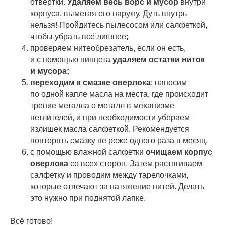
отвертки.
Удаляем весь ворс и мусор
внутри
корпуса, выметая его наружу. Дуть внутрь
нельзя! Пройдитесь пылесосом или салфеткой,
чтобы убрать всё лишнее;
проверяем нитеобрезатель, если он есть,
и с помощью пинцета
удаляем остатки ниток
и мусора;
переходим к смазке оверлока
: наносим
по одной капле масла на места, где происходит
трение металла о металл в механизме
петлителей, и при необходимости убераем
излишек масла салфеткой. Рекомендуется
повторять смазку не реже одного раза в месяц.
с помощью влажной салфетки
очищаем корпус
оверлока
со всех сторон. Затем растягиваем
салфетку и проводим между тарелочками,
которые отвечают за натяжение нитей. Делать
это нужно при поднятой лапке.
Всё готово!