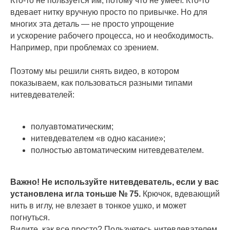
Кто-то не пользуется им, потому что не умеет. Кто-то
вдевает нитку вручную просто по привычке. Но для
многих эта деталь — не просто упрощение
и ускорение рабочего процесса, но и необходимость.
Например, при проблемах со зрением.
⠀
Поэтому мы решили снять видео, в котором
показываем, как пользоваться разными типами
нитевдевателей:
полуавтоматическим;
нитевдевателем «в одно касание»;
полностью автоматическим нитевдевателем.
Важно! Не используйте нитевдеватель, если у вас
установлена игла тоньше № 75.
Крючок, вдевающий
нить в иглу, не влезает в тонкое ушко, и может
погнуться.
Видите, как все просто? Пользуетесь нитевдевателем