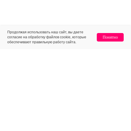
Продолжая использовать наш сайт, вы даете
согласие на обработку файлов cookie, которые
Понятно
Home
Catalog
Sign In
Favorites
Cart
обеспечивают правильную работу сайта.