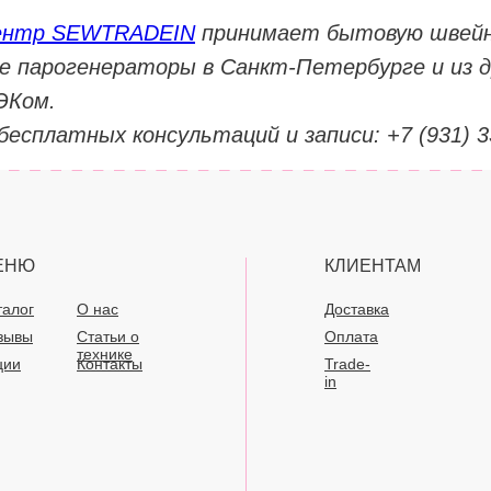
ентр SEWTRADEIN
принимает бытовую швейн
 парогенераторы в Санкт-Петербурге и из д
ЭКом. ⠀
бесплатных консультаций и записи: +7 (931) 3
ЕНЮ
КЛИЕНТАМ
талог
О нас
Доставка
зывы
Статьи о
Оплата
технике
ции
Контакты
Trade-
in