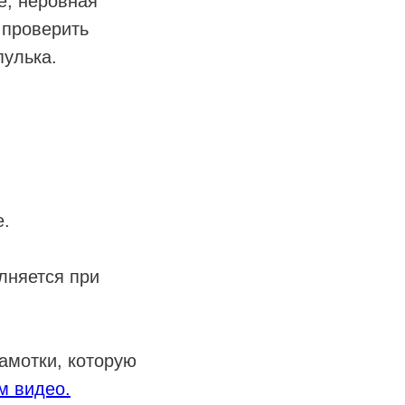
е, неровная
 проверить
пулька.
е.
лняется при
амотки, которую
м видео.