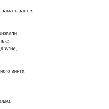
е наматывается
оизвели
льке,
другие,
ного винта.
й
алам.