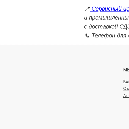
📍
Сервисный ц
и промышленные
с доставкой СД
📞 Телефон для 
М
Ка
От
Ак