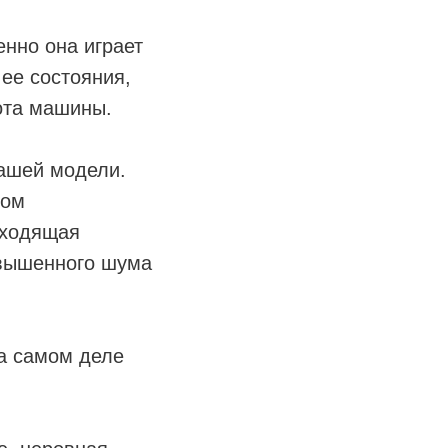
нно она играет
ее состояния,
ота машины.
ашей модели.
ком
дходящая
овышенного шума
на самом деле