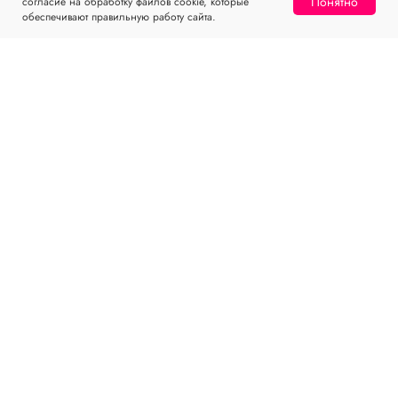
Понятно
согласие на обработку файлов cookie, которые
обеспечивают правильную работу сайта.
МЕНЮ
КЛИЕНТАМ
Каталог
Доставка