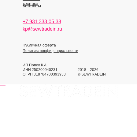
технике
Контакты
+7 931 333-05-38
kp@sewtradein.ru
Публичная оферта
Политика конфиденциальности
ИП Попов К.А.
ИНН 250200940231
2018—2026
ОГРН 318784700393933
© SEWTRADEIN