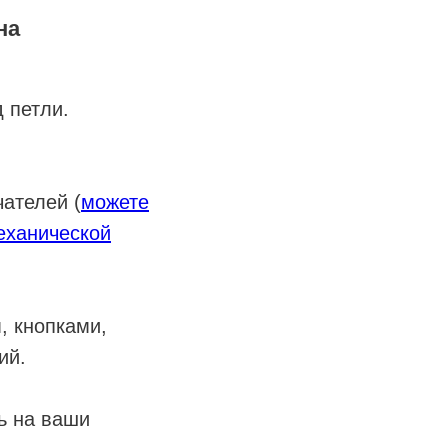
на
 петли.
ателей (
можете
механической
, кнопками,
ий.
ь на ваши