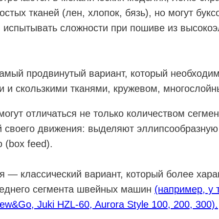
стых тканей (лен, хлопок, бязь), но могут букс
и испытывать сложности при пошиве из высоко
самый продвинутый вариант, который необходи
и и скользкими тканями, кружевом, многослой
могут отличаться не только количеством сегмен
й своего движения: выделяют эллипсообразную
 (box feed).
 — классический вариант, который более хара
реднего сегмента швейных машин
(например, у 
ew&Go, Juki HZL-60, Aurora Style 100, 200, 300).