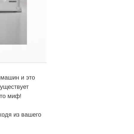
 машин и это
существует
то миф!
ходя из вашего