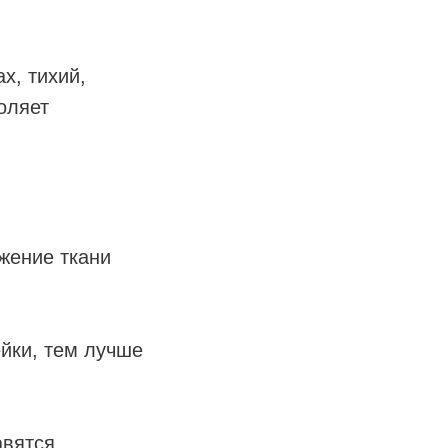
х, тихий,
оляет
жение ткани
йки, тем лучше
авятся