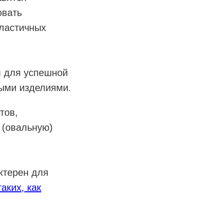
овать
эластичных
м для успешной
ными изделиями.
тов,
 (овальную)
ктерен для
таких, как