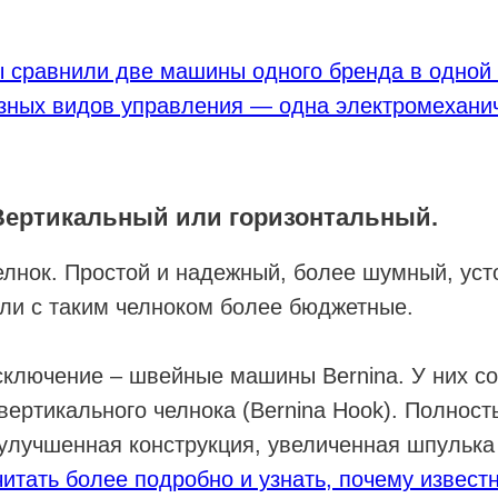
ы сравнили две машины одного бренда в одной
азных видов управления — одна электромеханич
 Вертикальный или горизонтальный.
лнок. Простой и надежный, более шумный, уст
ли с таким челноком более бюджетные.
сключение – швейные машины Bernina. У них с
вертикального челнока (Bernina Hook). Полност
улучшенная конструкция, увеличенная шпулька 
итать более подробно и узнать, почему извест