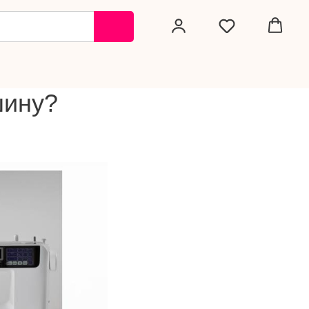
шину?