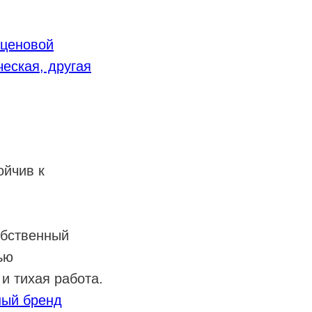
 ценовой
еская, другая
ойчив к
обственный
ью
и тихая работа.
ный бренд