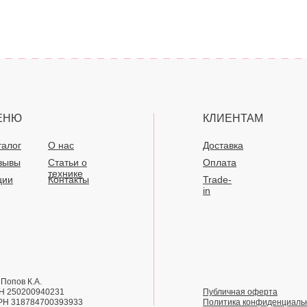
ЕНЮ
КЛИЕНТАМ
талог
О нас
Доставка
зывы
Статьи о
Оплата
технике
ции
Контакты
Trade-
in
Попов К.А.
Н 250200940231
Публичная оферта
РН 318784700393933
Политика конфиденциаль