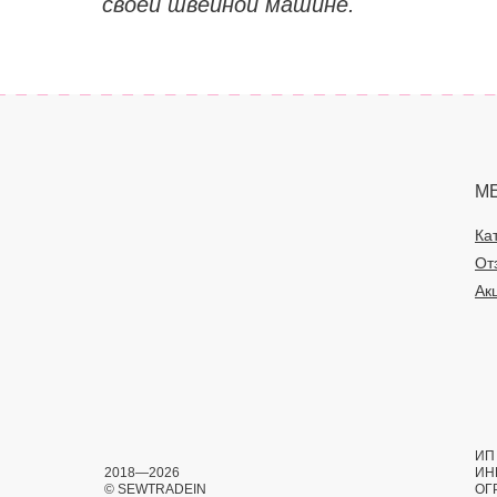
своей швейной машине.
М
Ка
От
Ак
ИП 
2018—2026
ИН
© SEWTRADEIN
ОГ