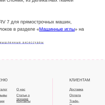
ми слоями, из деликатных тканей
RV 7 для прямострочных машин,
оков в разделе «
Машинные иглы
» на
мышленные аксессуары
ЕНЮ
КЛИЕНТАМ
талог
О нас
Доставка
зывы
Статьи о
Оплата
технике
ции
Контакты
Trade-
in