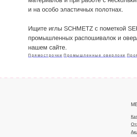
материалов и при работе с нескольки
и на особо эластичных полотнах.
Ищите иглы SCHMETZ с пометкой SE
промышленных распошивалок и оверл
нашем сайте.
Прямострочки
Промышленные оверлоки
Про
М
Ка
От
Ак