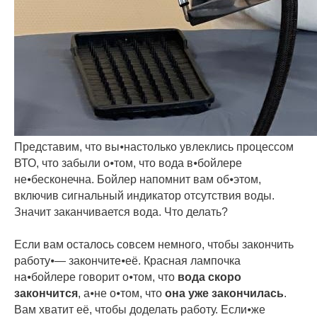
Представим, что вы⦁настолько увлеклись процессом
ВТО, что забыли о⦁том, что вода в⦁бойлере
не⦁бесконечна. Бойлер напомнит вам об⦁этом,
включив сигнальный индикатор отсутствия воды.
Значит заканчивается вода. Что делать?
Если вам осталось совсем немного, чтобы закончить
работу⦁— закончите⦁её. Красная лампочка
на⦁бойлере говорит о⦁том, что
вода скоро
закончится
, а⦁не о⦁том, что
она уже закончилась
.
Вам хватит её, чтобы доделать работу. Если⦁же