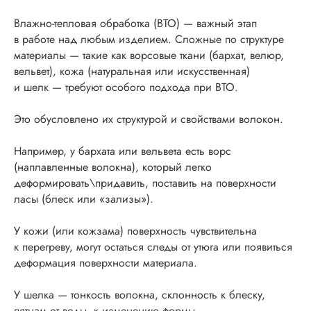
Влажно-тепловая обработка (ВТО) — важный этап
в работе над любым изделием. Сложные по структуре
материалы — такие как ворсовые ткани (бархат, велюр,
вельвет), кожа (натуральная или искусственная)
и шелк — требуют особого подхода при ВТО.
Это обусловлено их структурой и свойствами волокон.
Например, у бархата или вельвета есть ворс
(наплавленные волокна), который легко
деформировать\придавить, поставить на поверхности
ласы (блеск или «зализы»).
У кожи (или кожзама) поверхность чувствительна
к перегреву, могут остаться следы от утюга или появиться
деформация поверхности материала.
У шелка — тонкость волокна, склонность к блеску,
пятнам от воды, к изменению формы.