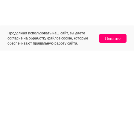
Продолжая использовать наш сайт, вы даете
согласие на обработку файлов cookie, которые
Понятно
Home
Catalog
Sign In
Favorites
Cart
обеспечивают правильную работу сайта.