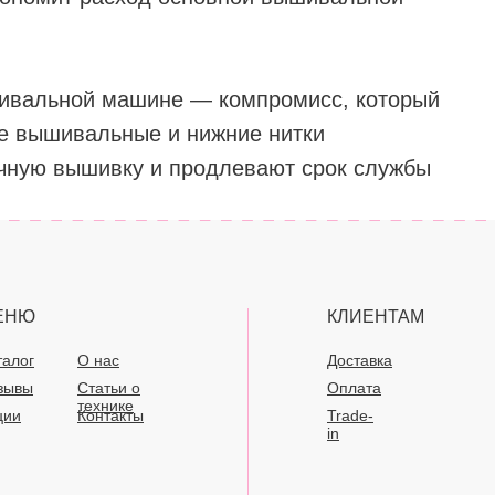
ивальной машине — компромисс, который
е вышивальные и нижние нитки
ечную вышивку и продлевают срок службы
ЕНЮ
КЛИЕНТАМ
талог
О нас
Доставка
зывы
Статьи о
Оплата
технике
ции
Контакты
Trade-
in