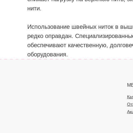
нити.
Использование швейных ниток в выш
редко оправдан. Специализированны
обеспечивают качественную, долгов
оборудования.
М
Ка
От
Ак