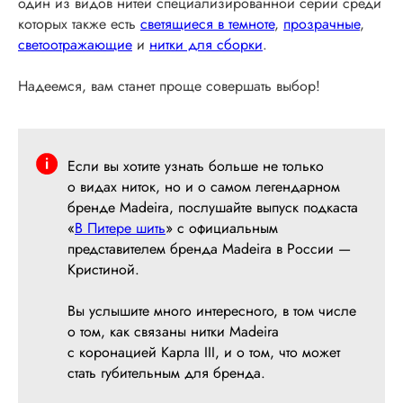
один из видов нитей специализированной серии среди
которых также есть
светящиеся в темноте
,
прозрачные
,
светоотражающие
и
нитки для сборки
.
Надеемся, вам станет проще совершать выбор!
Если вы хотите узнать больше не только
о видах ниток, но и о самом легендарном
бренде Madeira, послушайте выпуск подкаста
«
В Питере шить
» с официальным
представителем бренда Madeira в России —
Кристиной.
Вы услышите много интересного, в том числе
о том, как связаны нитки Madeira
с коронацией Карла III, и о том, что может
стать губительным для бренда.