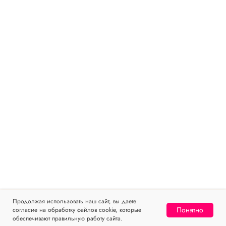
Продолжая использовать наш сайт, вы даете
Понятно
согласие на обработку файлов cookie, которые
Home
Catalog
Sign In
Favorites
Cart
обеспечивают правильную работу сайта.