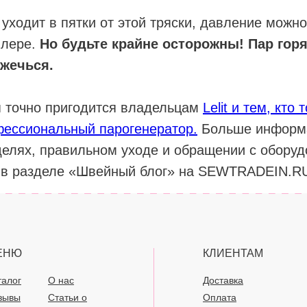
 уходит в пятки от этой тряски, давление можно
йлере.
Но будьте крайне осторожны! Пар гор
жечься.
 точно пригодится владельцам
Lelit и тем, кто
фессиональный парогенератор.
Больше информ
делях, правильном уходе и обращении с обору
 в разделе «Швейный блог» на SEWTRADEIN.R
ЕНЮ
КЛИЕНТАМ
талог
О нас
Доставка
зывы
Статьи о
Оплата