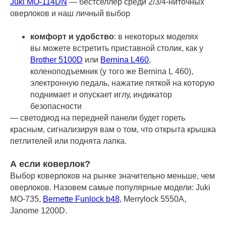
Juki MO-114DN
— бестселлер среди 2/3/4-ниточных
оверлоков и наш личный выбор
комфорт и удобство
: в некоторых моделях
вы можете встретить приставной столик, как у
Brother 5100D
или
Bernina L460
,
коленоподъемник (у того же Bernina L 460),
электронную педаль, нажатие пяткой на которую
поднимает и опускает иглу, индикатор
безопасности
— светодиод на передней панели будет гореть
красным, сигнализируя вам о том, что открыта крышка
петлителей или поднята лапка.
А если коверлок?
Выбор коверлоков на рынке значительно меньше, чем
оверлоков. Назовем самые популярные модели: Juki
MO-735,
Bernette Funlock b48
, Merrylock 5550A,
Janome 1200D.