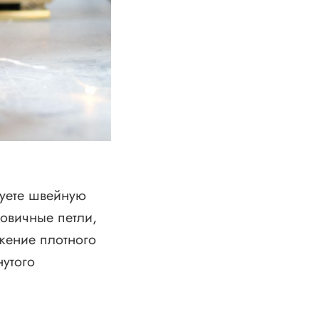
зуете швейную
овичные петли,
жение плотного
нутого