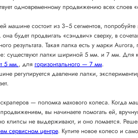
ствует одновременному продвижению всех слоев «
ей машине состоит из 3−5 сегментов, попробуйте
она будет продвигать «сэндвич» сверху, в сочет
ого результата. Такая лапка есть у марки Aurora,
е: существуют лапки шириной 5 мм. и 7 мм. Для 
т 5 мм.
, для
горизонтального — 7 мм
.
ине регулируется давление лапки, экспериментир
ает.
 скраперов — поломка махового колеса. Когда м
 продвижением, вы начинаете помогать ей, вручн
 но клипсы не выдерживают, и оно ломается. Реш
ем сервисном центре
. Купите новое колесо и сам