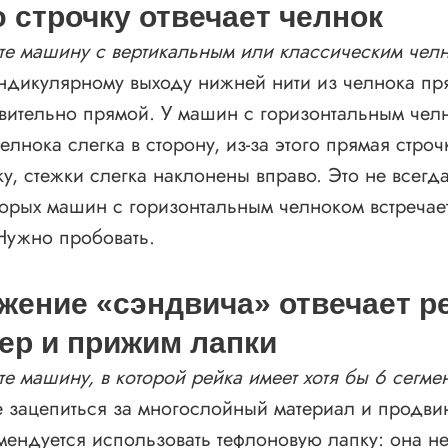
 строчку отвечает челнок
йте машину с вертикальным или классическим чел
ндикулярному выходу нижней нити из челнока пр
твительно прямой. У машин с горизонтальным че
елнока слегка в сторону, из-за этого прямая стро
у, стежки слегка наклонены вправо. Это не всегда
торых машин с горизонтальным челноком встречае
Нужно пробовать.
жение «сэндвича» отвечает р
ер и прижим лапки
те машину, в которой рейка имеет хотя бы 6 сегмен
е зацепиться за многослойный материал и продвин
мендуется использовать тефлоновую лапку: она н