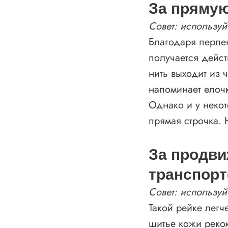
За прямую
Совет: использу
Благодаря перпе
получается дейс
нить выходит из ч
напоминает елочк
Однако и у неко
прямая строчка. 
За продви
транспорт
Совет: используй
Такой рейке легч
шитье кожи реко