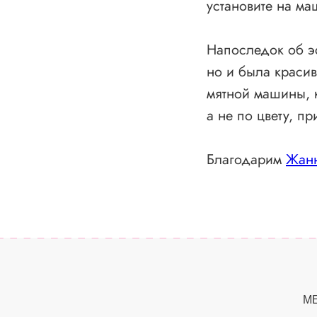
установите на ма
Напоследок об эс
но и была красив
мятной машины, 
а не по цвету, п
Благодарим
Жанн
М