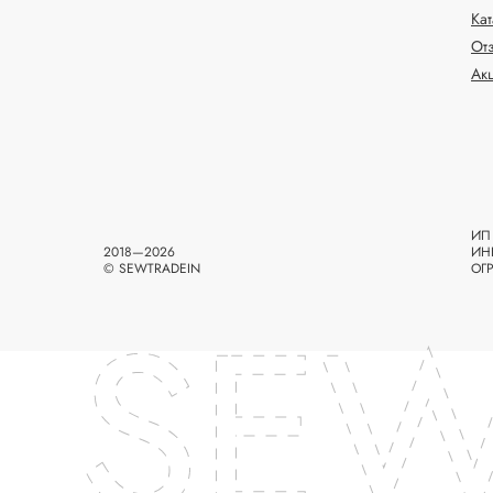
Ка
От
Ак
ИП 
2018—2026
ИН
© SEWTRADEIN
ОГ