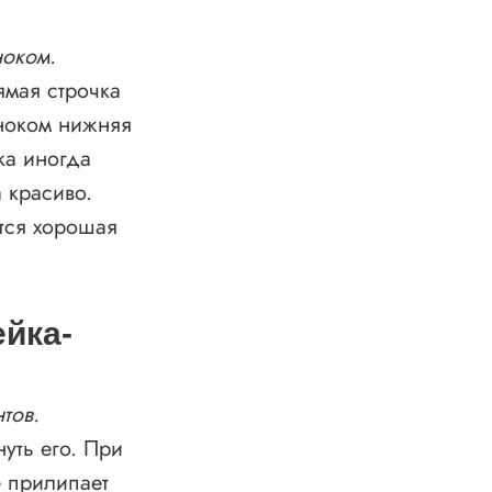
ноком.
ямая строчка
лноком нижняя
чка иногда
 красиво.
тся хорошая
ейка-
тов.
уть его. При
е прилипает