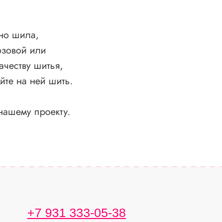
сно шила,
озовой или
честву шитья,
йте на ней шить.
нашему проекту.
+7 931 333-05-38