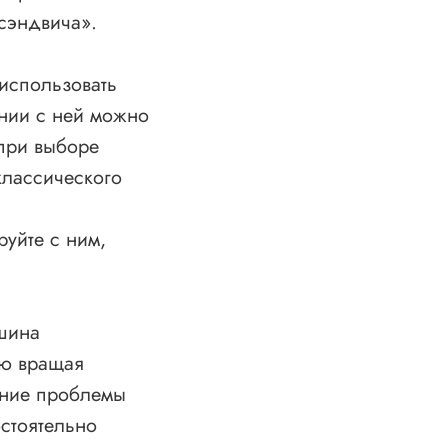
сэндвича».
 использовать
ании с ней можно
 при выборе
классического
уйте с ним,
ашина
ую вращая
ение проблемы
остоятельно