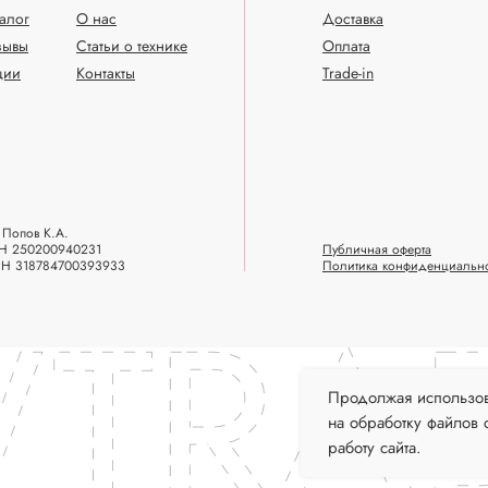
талог
О нас
Доставка
зывы
Статьи о технике
Оплата
ции
Контакты
Trade-in
Попов К.А.
Н 250200940231
Публичная оферта
РН 318784700393933
Политика конфиденциальн
Продолжая использова
на обработку файлов 
работу сайта.