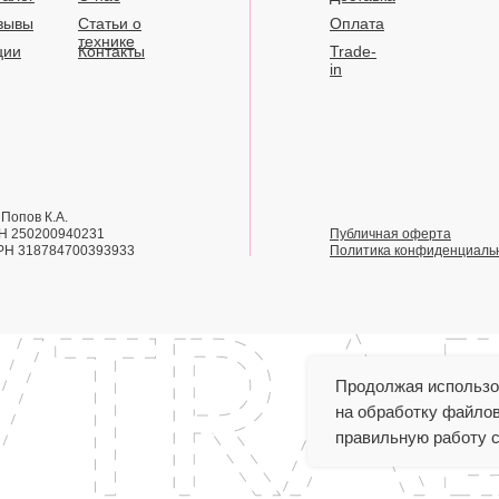
зывы
Статьи о
Оплата
технике
ции
Контакты
Trade-
in
Попов К.А.
Н 250200940231
Публичная оферта
РН 318784700393933
Политика конфиденциаль
Продолжая использов
на обработку файлов
правильную работу с