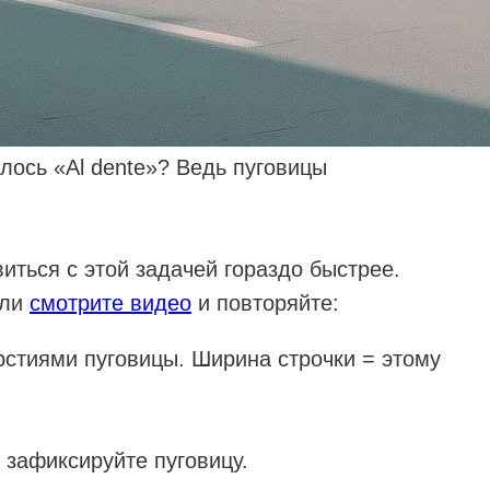
лось «Al dente»? Ведь пуговицы
ться с этой задачей гораздо быстрее.
или
смотрите видео
и повторяйте:
рстиями пуговицы. Ширина строчки = этому
⠀
И зафиксируйте пуговицу. ⠀