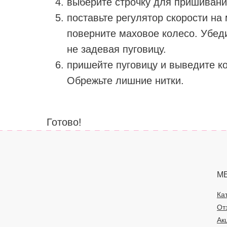
выберите строчку для пришивани
поставьте регулятор скорости на
поверните маховое колесо. Убеди
не задевая пуговицу. ⠀
пришейте пуговицу и выведите ко
Обрежьте лишние нитки. ⠀
Готово! ⠀
М
Ка
От
Ак