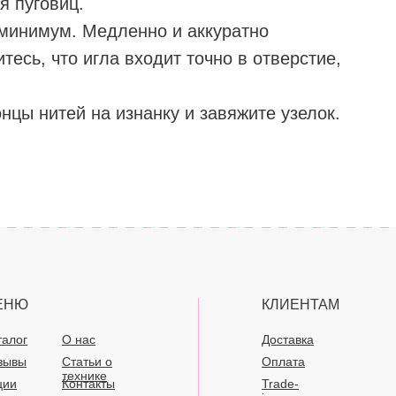
я пуговиц. ⠀
 минимум. Медленно и аккуратно
тесь, что игла входит точно в отверстие,
нцы нитей на изнанку и завяжите узелок.
ЕНЮ
КЛИЕНТАМ
талог
О нас
Доставка
зывы
Статьи о
Оплата
технике
ции
Контакты
Trade-