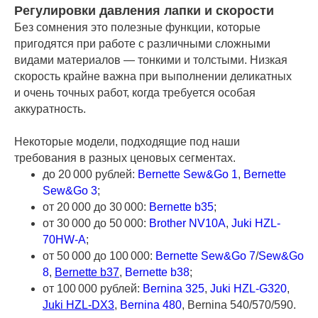
Регулировки давления лапки и скорости
Без сомнения это полезные функции, которые
пригодятся при работе с различными сложными
видами материалов — тонкими и толстыми. Низкая
скорость крайне важна при выполнении деликатных
и очень точных работ, когда требуется особая
аккуратность.
Некоторые модели, подходящие под наши
требования в разных ценовых сегментах.
до 20 000 рублей:
Bernette Sew&Go 1
,
Bernette
Sew&Go 3
;
от 20 000 до 30 000:
Bernette b35
;
от 30 000 до 50 000:
Brother NV10A
,
Juki HZL-
70HW-A
;
от 50 000 до 100 000:
Bernette Sew&Go 7
/
Sew&Go
8
,
Bernette b37
,
Bernette b38
;
от 100 000 рублей:
Bernina 325
,
Juki HZL-G320
,
Juki HZL-DX3
,
Bernina 480
, Bernina 540/570/590.