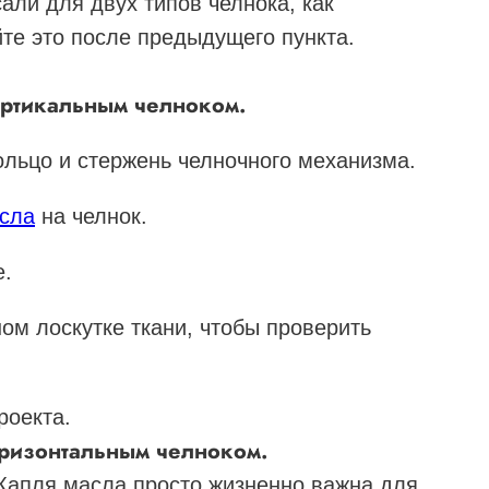
али для двух типов челнока, как
те это после предыдущего пункта.
ертикальным челноком.
ольцо и стержень челночного механизма.
асла
на челнок.
е.
ом лоскутке ткани, чтобы проверить
роекта.
оризонтальным челноком.
 Капля масла просто жизненно важна для