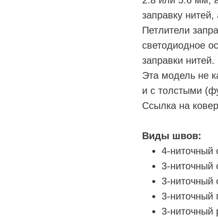
заправку нитей,
Петлители запр
светодиодное ос
заправки нитей.
Эта модель не к
и с толстыми (ф
Ссылка на кове
Виды швов:
4-ниточный 
3-ниточный
3-ниточный 
3-ниточный 
3-ниточный