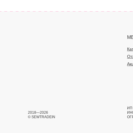
М
Ка
От
Ак
ИП 
2018—2026
ИН
© SEWTRADEIN
ОГ