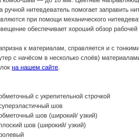
 а ручной нитевдеватель помогает заправить нит
авляются при помощи механического нитевдева
вещение обеспечивает хороший обзор рабочей 
апризна к материалам, справляется и с тонкими
утер с начёсом в несколько слоёв) материалам
рлок
на нашем сайте
.
обметочный с укрепительной строчкой
 суперэластичный шов
обметочный шов (широкий/ узкий)
плоский шов (широкий/ узкий)
 ролевый