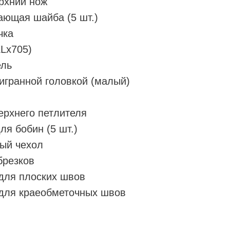
рхний нож
ающая шайба (5 шт.)
чка
ELx705)
ель
игранной головкой (малый)
ерхнего петлителя
ля бобин (5 шт.)
ый чехол
брезков
для плоских швов
для краеобметочных швов