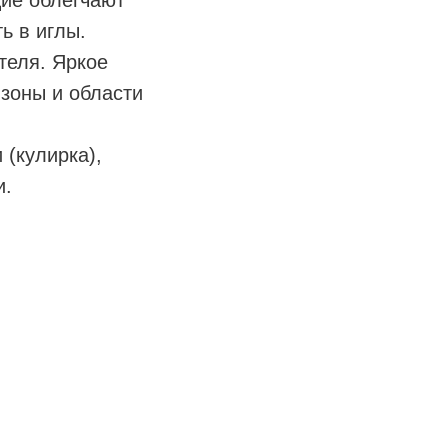
ь в иглы.
теля. Яркое
зоны и области
 (кулирка),
и.