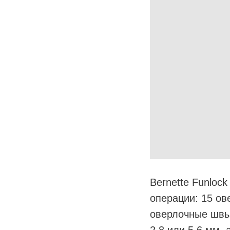
Bernette Funloc
операции: 15 ов
оверлочные швы
2.8 или 5.6 мм