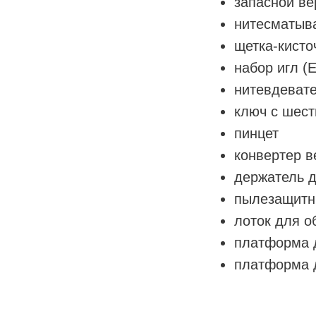
запасной ве
нитесматыв
щетка-кисто
набор игл (
нитевдеват
ключ с шест
пинцет
конвертер в
держатель д
пылезащитн
лоток для о
платформа 
платформа 