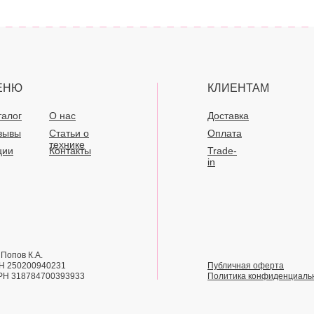
ЕНЮ
КЛИЕНТАМ
талог
О нас
Доставка
зывы
Статьи о
Оплата
технике
ции
Контакты
Trade-
in
Попов К.А.
Н 250200940231
Публичная оферта
РН 318784700393933
Политика конфиденциаль