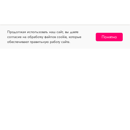
Продолжая использовать наш сайт, вы даете
Понятно
согласие на обработку файлов cookie, которые
Home
Catalog
Sign In
Favorites
Cart
обеспечивают правильную работу сайта.