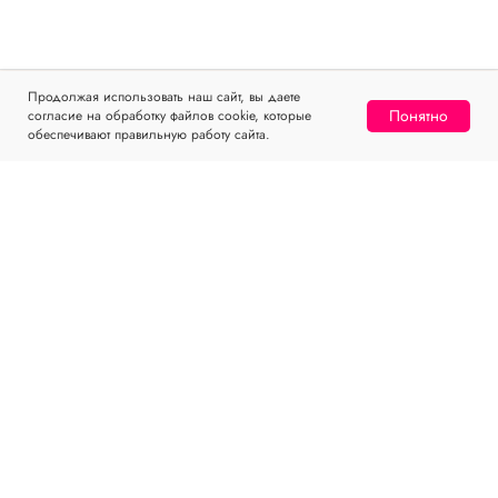
Продолжая использовать наш сайт, вы даете
Понятно
согласие на обработку файлов cookie, которые
Home
Catalog
Sign In
Favorites
Cart
обеспечивают правильную работу сайта.