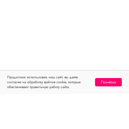
Продолжая использовать наш сайт, вы даете
Понятно
согласие на обработку файлов cookie, которые
Home
Catalog
Sign In
Favorites
Cart
обеспечивают правильную работу сайта.