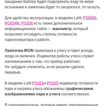
ожидания бойлер будет подогревать воду по мере
остывания и лампочка будет то загораться, то гаснуть.
Для удобства эксплуатации, в моделях Lelit:
PS09/N
,
PG024N
,
PS326
есть также дополнительное
информационное табло —
манометр
, который
позволяет отследить степень готовности
парогенератора к работе.
Лампочка IRON
привязана к утюгу и горит всегда,
когда он включен. Индикатор работы утюга служит
напоминанием о том, что прибор работает.
Не забудьте отключить, если решили сделать
перерыв.
В моделях Lelit
PS321
и
PS325
индикатор готовности
пара и нагрева утюга обозначены
графическими
изображениями пара и утюга
соответственно.
В парогенераторах, которые имеют дополнительные