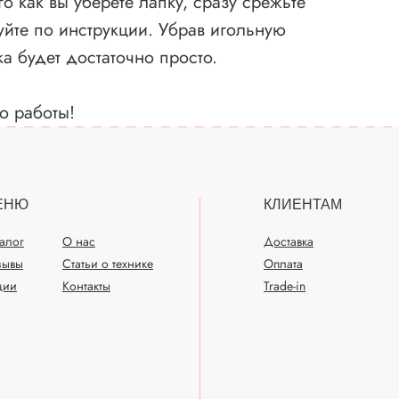
о как вы уберете лапку, сразу срежьте
уйте по инструкции. Убрав игольную
ка будет достаточно просто.
ю работы!
ЕНЮ
КЛИЕНТАМ
талог
О нас
Доставка
зывы
Статьи о технике
Оплата
ции
Контакты
Trade-in