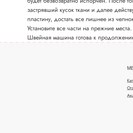
будет безвозвратно испорчен. После тог
застрявший кусок ткани и далее действ
пластину, достать все лишнее из челно
Установите все части на прежние места.
Швейная машина готова к продолжени
М
Ка
От
Ак