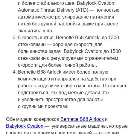
и более стабильного шва. Babylock Ovation:
Automatic Thread Delivery (ATD) — полностью
автоматическое регулирование натяжения
нитей без ручной настройки, даже при смене
ткани/типа шва.
Скорость шитья. Bernette B68 Airlock: до 1300
стежков/мин — хорошая скорость для
большинства задач. Babylock Ovation: до 1500
стежков/мин с регулируемым ограничителем
скорости для более точной работы.
Bernette B68 Airlock имеет более полную
комплектацию и направлен на удобство при
работе с изделием любого масштаба. Позволяет
подстроиться, как под мелкие детали, так
и увеличить пространство для работы
с крупными проектами.
Обе модели коверлоков
Bernette B68 Airlock
и
Babylock Ovation
—
универсальные машины, которые
справятся с широким спектром тканей — от легких