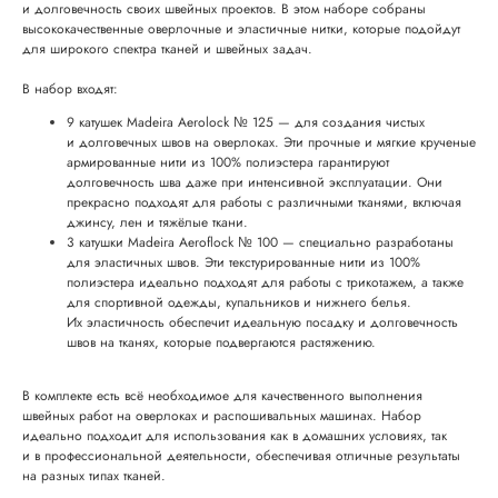
и долговечность своих швейных проектов. В этом наборе собраны
высококачественные оверлочные и эластичные нитки, которые подойдут
для широкого спектра тканей и швейных задач.
В набор входят:
9 катушек Madeira Aerolock № 125 — для создания чистых
и долговечных швов на оверлоках. Эти прочные и мягкие крученые
армированные нити из 100% полиэстера гарантируют
долговечность шва даже при интенсивной эксплуатации. Они
прекрасно подходят для работы с различными тканями, включая
джинсу, лен и тяжёлые ткани.
3 катушки Madeira Aeroflock № 100 — специально разработаны
для эластичных швов. Эти текстурированные нити из 100%
полиэстера идеально подходят для работы с трикотажем, а также
для спортивной одежды, купальников и нижнего белья.
Их эластичность обеспечит идеальную посадку и долговечность
швов на тканях, которые подвергаются растяжению.
В комплекте есть всё необходимое для качественного выполнения
швейных работ на оверлоках и распошивальных машинах. Набор
идеально подходит для использования как в домашних условиях, так
и в профессиональной деятельности, обеспечивая отличные результаты
на разных типах тканей.