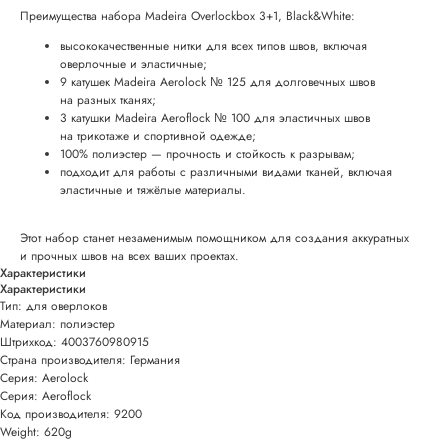
Преимущества набора Madeira Overlockbox 3+1, Black&White:
высококачественные нитки для всех типов швов, включая
оверлочные и эластичные;
9 катушек Madeira Aerolock № 125 для долговечных швов
на разных тканях;
3 катушки Madeira Aeroflock № 100 для эластичных швов
на трикотаже и спортивной одежде;
100% полиэстер — прочность и стойкость к разрывам;
подходит для работы с различными видами тканей, включая
эластичные и тяжёлые материалы.
Этот набор станет незаменимым помощником для создания аккуратных
и прочных швов на всех ваших проектах.
Характеристики
Характеристики
Тип: для оверлоков
Материал: полиэстер
Штрихкод: 4003760980915
Страна производителя: Германия
Серия: Aerolock
Серия: Aeroflock
Код производителя: 9200
Weight: 620g